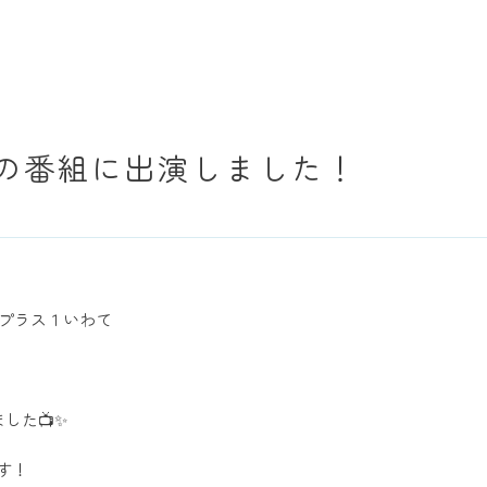
の番組に出演しました！
ースプラス１いわて
した📺✨
です！