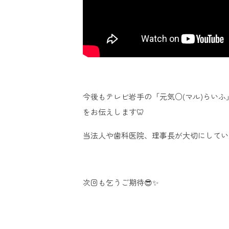
今後もテレビ岩手の「元気○(マル)らい
をお伝えします🦷
当法人や歯科医院、理事長が大切にしている想い
次回も乞うご期待😎✨