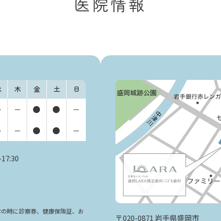
医院情報
水
木
金
土
日
ー
ー
●
●
ー
ー
ー
●
●
ー
17:30
診の時に診察券、健康保険証、お
〒020-0871 岩手県盛岡市