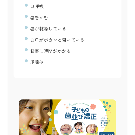
口呼吸
唇をかむ
唇が乾燥している
お口がポカンと開いている
食事に時間がかかる
爪噛み