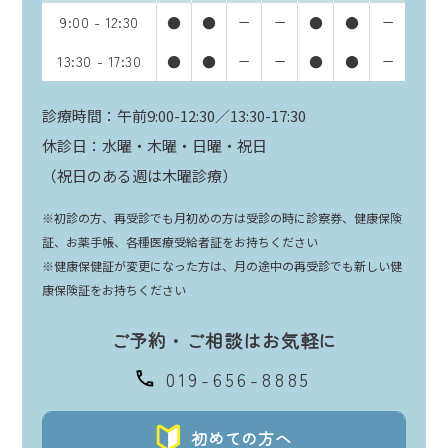
9:00 - 12:30
●
●
ー
ー
●
●
ー
13:30 - 17:30
●
●
ー
ー
●
●
ー
診療時間：午前9:00-12:30／13:30-17:30
休診日：水曜・木曜・日曜・祝日
（祝日のある週は木曜診療）
※初診の方、再受診でも月初めの方は受診の時に診察券、健康保険
証、お薬手帳、各種医療受給者証をお持ちください
※健康保健証が変更になった方は、月の途中の再受診でも新しい健
康保険証をお持ちください
ご予約・ご相談はお気軽に
019-656-8885
初めての方へ