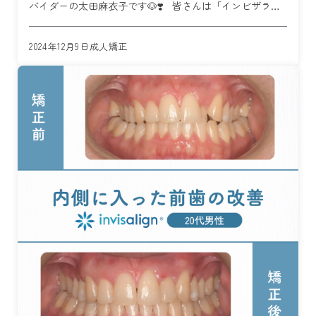
バイダーの太田麻衣子です🐶❣️ 皆さんは「インビザライ
ン」についてどのくらいご存知ですか？ インビザライン
矯正とは、透明に近い目立ちにくいマウスピース型の […]
2024年12月9日
成人矯正