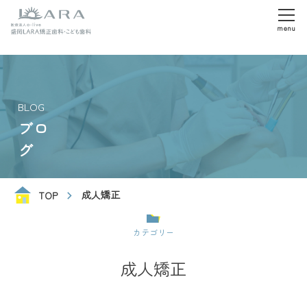
menu
BLOG
ブロ
グ
成人矯正
TOP
カテゴリー
成人矯正