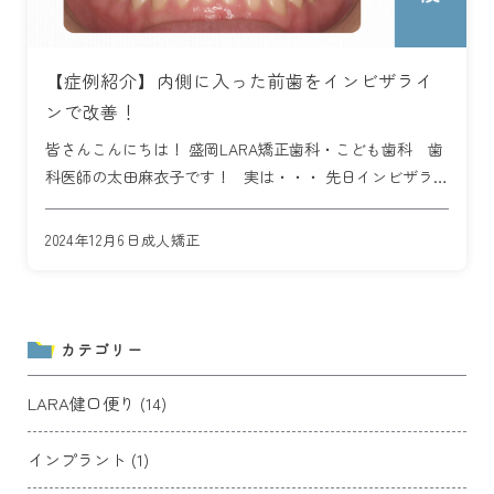
【症例紹介】内側に入った前歯をインビザライ
ンで改善！
皆さんこんにちは！ 盛岡LARA矯正歯科・こども歯科 歯
科医師の太田麻衣子です！ 実は・・・ 先日インビザライ
ン実績評価で 「ダイヤモンド・プロバイダー」に認定さ
れました💎✨‼️ マウスピース […]
2024年12月6日
成人矯正
カテゴリー
LARA健口便り (14)
インプラント (1)