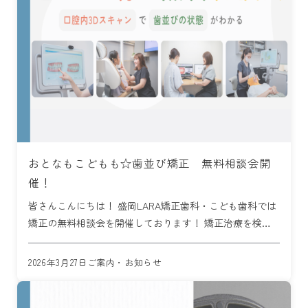
おとなもこどもも☆歯並び矯正 無料相談会開
催！
皆さんこんにちは！ 盛岡LARA矯正歯科・こども歯科では
矯正の無料相談会を開催しております！ 矯正治療を検討
しているものの、 「費用はどのくらい？」 「期間は長
い？」 「私の歯並びでも治せる？」 と迷っていません
2026年3月27日
ご案内・お知らせ
か。 矯 […]