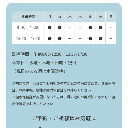
診療時間
月
火
水
木
金
土
日
9:00 - 12:30
●
●
ー
ー
●
●
ー
13:30 - 17:30
●
●
ー
ー
●
●
ー
診療時間：午前9:00-12:30／13:30-17:30
休診日：水曜・木曜・日曜・祝日
（祝日のある週は木曜診療）
※初診の方、再受診でも月初めの方は受診の時に診察券、健康保険
証、お薬手帳、各種医療受給者証をお持ちください
※健康保健証が変更になった方は、月の途中の再受診でも新しい健
康保険証をお持ちください
ご予約・ご相談はお気軽に