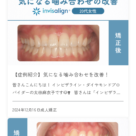
【症例紹介】気になる噛み合わせを改善！
皆さんこんにちは！ インビザライン・ダイヤモンドプロ
バイダーの太田麻衣子です🐶❣️ 皆さんは「インビザライ
ン」についてどのくらいご存知ですか？ インビザライン
矯正とは、透明に近い目立ちにくいマウスピース型の […]
2024年12月16日
成人矯正