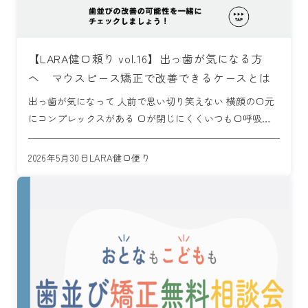
【LARA健口頼り vol.16】出っ歯が気になる方
へ マウスピース矯正で改善できるケースとは
出っ歯が気になって 人前で思い切り笑えない 横顔の口元
にコンプレックスがある 口が閉じにくくいつも口呼吸に
なってしまう ―――このようなお悩みを抱えていません
か？ 出っ歯は見た目の問題として捉えられがちですが、
2026年5月30日
LARA健口便り
実際には噛 […]