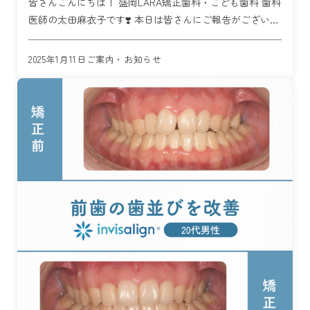
皆さんこんにちは！ 盛岡LARA矯正歯科・こども歯科 歯科
医師の太田麻衣子です❣️ 本日は皆さんにご報告がございま
す！✨ この度・・・ インビザライン実績評価で 「ダイ
ヤモンド・プロバイダー」 に認定されま […]
2025年1月11日
ご案内・お知らせ