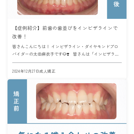
【症例紹介】前歯の歯並びをインビザラインで
改善！
皆さんこんにちは！ インビザライン・ダイヤモンドプロ
バイダーの太田麻衣子です🐶❣️ 皆さんは「インビザライ
ン」についてどのくらいご存知ですか？ インビザライン
矯正とは、透明に近い目立ちにくいマウスピース型の […]
2024年12月27日
成人矯正