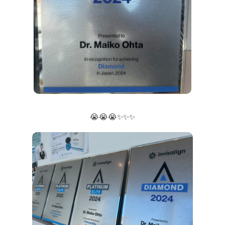
😭😭😭✨✨✨